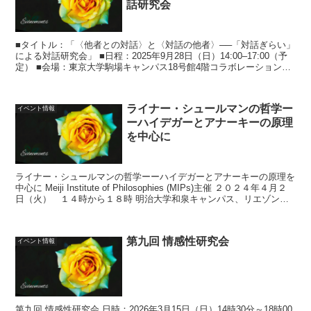
話研究会
■タイトル：「〈他者との対話〉と〈対話の他者〉──「対話ぎらい」
による対話研究会」 ■日程：2025年9月28日（日）14:00–17:00（予
定） ■会場：東京大学駒場キャンパス18号館4階コラボレーションル
ーム3＋Zoom配信（ハイ...
ライナー・シュールマンの哲学ー
イベント情報
ーハイデガーとアナーキーの原理
を中心に
ライナー・シュールマンの哲学ーーハイデガーとアナーキーの原理を
中心に Meiji Institute of Philosophies (MIPs)主催 ２０２４年４月２
日（火） １４時から１８時 明治大学和泉キャンパス、リエゾン棟
L1...
第九回 情感性研究会
イベント情報
第九回 情感性研究会 日時：2026年3月15日（日）14時30分～18時00