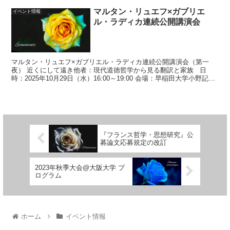
マルタン・リュエフ×ガブリエ
イベント情報
ル・ラディカ連続公開講演会
マルタン・リュエフ×ガブリエル・ラディカ連続公開講演会（第一
夜） 近くにして遠き他者：現代道徳哲学から見る翻訳と家族 日
時：2025年10月29日（水）16:00～19:00 会場：早稲田大学小野記念
講堂 入場無料、予...
『フランス哲学・思想研究』公
募論文応募規定の改訂
2023年秋季大会@大阪大学 プ
ログラム
ホーム
イベント情報