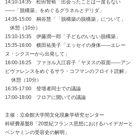
14:10-14:35 松田智裕「出会ったことは一度もない
――「脱構築」をめぐるグラネルとデリダ」
14:35-15:00 桐谷慧「「脱構築の脱構築」について」
休憩（10分）
15:10-15:35 伊藤潤一郎「子どものいない脱構築」
15:35-16:00 横田祐美子「エッセイの身体――エレー
ヌ・シクスーから出発して」
16:00-16:25 ファヨル入江容子「ヤヌスの双面――アン
ビヴァレンスをめぐるサラ・コフマンのフロイト読解」
休憩（10分）
16:35-17:00 登壇者同士での議論
17:00-18:00 フロアに開いての議論
主催：立命館大学間文化現象学研究センター
科研費基盤B「20世紀フランス思想におけるハイデガーと
ベンヤミンの受容史の解明」