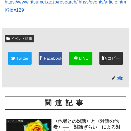
https://www.ritsumei.ac.jp/research/ihhss/events/article.htm
l/?id=129
イベント情報
Twitter
Facebook
LINE
コピー
sfjp
関連記事
〈他者との対話〉と〈対話の他
イベント情報
者〉──「対話ぎらい」による対