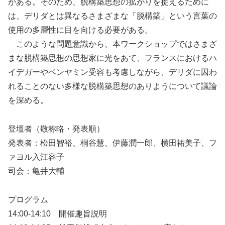
がある。そのため、脱構築思想の拡がりを捉えるために
は、デリダとは異なるさまざまな「脱構築」という言葉の
使用の多層性に目を向ける必要がある。
このような問題意識から、本ワークショップではさまざ
まな脱構築思想の思想家に光をあて、フランスにおけるハ
イデガーやベンヤミン受容も考慮しながら、デリダに囚わ
れることのない多様な脱構築思想のありようについて議論
を深める。
登壇者（敬称略・発表順）
発表者：松田智裕、桐谷慧、伊藤潤一郎、横田祐美子、フ
ァヨル入江容子
司会：亀井大輔
プログラム
14:00-14:10 開催趣旨説明