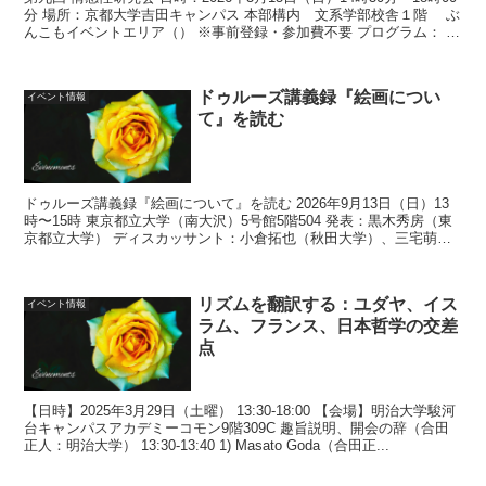
分 場所：京都大学吉田キャンパス 本部構内 文系学部校舎１階 ぶ
んこもイベントエリア（） ※事前登録・参加費不要 プログラム： 14
時30...
ドゥルーズ講義録『絵画につい
イベント情報
て』を読む
ドゥルーズ講義録『絵画について』を読む 2026年9月13日（日）13
時〜15時 東京都立大学（南大沢）5号館5階504 発表：黒木秀房（東
京都立大学） ディスカッサント：小倉拓也（秋田大学）、三宅萌
（大阪大学） 主催：科...
リズムを翻訳する：ユダヤ、イス
イベント情報
ラム、フランス、日本哲学の交差
点
【日時】2025年3月29日（土曜） 13:30-18:00 【会場】明治大学駿河
台キャンパスアカデミーコモン9階309C 趣旨説明、開会の辞（合田
正人：明治大学） 13:30-13:40 1) Masato Goda（合田正...