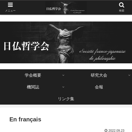
メニュー
検索
学会概要
研究大会
機関誌
会報
リンク集
En français
2022.09.23