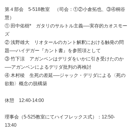
第４部会 5-518教室 （司会：①②小倉拓也、③④桐谷
慧）
① 田中佑樹* ガタリのサルトル主義──実存的カオスモー
ズ
② 浅野雄大 リオタールのカント解釈における触発の問
題──ハイデガー『カント書』を参照項として
③ 竹下涼 アガンベンはデリダをいかに引き受けたのか
──アガンベンによるデリダ批判の再検討
④ 木村稜 生死の差延──ジャック・デリダによる〈死の
欲動〉概念の脱構築
休憩 12:40-14:00
理事会（5-525教室にてハイフレックス式）：12:50-
13:40