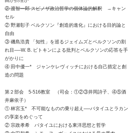
由か摂理か
② 渡智一郎 スピノザ政治哲学の個体論的解釈
→キャン
セル
② 野瀬彰子 ベルクソン『創造的進化』における目的論と
自由
③ 磯島浩貴 「知性」を巡るジェイムズとベルクソンの割
れ目──W. B. ピトキンによる批判とベルクソンの応答を手
がかりに
④ 田中優一* ジャンケレヴィッチにおける自己措定と創
造の問題
第２部会 5-516教室 （司会：①②③井岡詩子、④⑤酒
井麻依子）
① 林宮玉* 不可能なものの乗り超え──バタイユとラカン
の享楽をめぐって
② 宗政孝希 バタイユにおける東洋思想と哲学