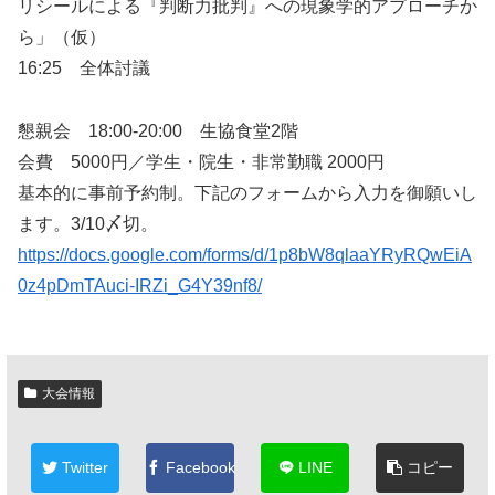
リシールによる『判断力批判』への現象学的アプローチか
ら」（仮）
16:25 全体討議
懇親会 18:00-20:00 生協食堂2階
会費 5000円／学生・院生・非常勤職 2000円
基本的に事前予約制。下記のフォームから入力を御願いし
ます。3/10〆切。
https://docs.google.com/forms/d/1p8bW8qlaaYRyRQwEiA
0z4pDmTAuci-IRZi_G4Y39nf8/
大会情報
Twitter
Facebook
LINE
コピー