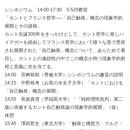
シンポジウム 14:00-17:30 5-525教室
「カントとフランス哲学──「自己触発」概念の現象学的
展開とその諸相」
カント生誕300年をきっかけとして、カント哲学に発しハ
イデガーを経由してフランス哲学において様々な形で受容
され展開された「自己触発」概念について、あらためて着
目し、カントとの連続性の中でこの概念が持つ現象学的射
程と意義に光を当てる。
14:00 宮﨑裕助（専修大学）シンポジウムの趣旨の説明
14:15 中野裕考（お茶の水女子大学）「カントにおける
「自己触発」概念の展開」
14:55 長坂真澄（早稲田大学）「『純粋理性批判』第二
版に依拠するカント自己触発論の現象学的展開」（仮）
休憩
15:45 澤田哲生（東北大学）「触発と構想力：マルク・