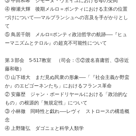
③ 中田和希 シモーヌ・ヴェイユにおける母の受肉
④ 柳瀬大輝 後期メルロ＝ポンティにおける主体の位置
づけについて──マルブランシュへの言及を手がかりとし
て
⑤ 鳥居千朗 メルロ=ポンティ政治哲学の航跡──『ヒュ
ーマニズムとテロル』の超克不可能性について
第３部会 5-517教室 （司会：①②渡名喜庸哲、③④近
藤和敬）
① 山下雄大 まだ見ぬ民衆の形象──「『社会主義か野蛮
か』のエピゴーネンたち」におけるフランス革命
② 安藤歴 ジャン・ボードリヤールにおける「政治的な
もの」の根源的「無規定性」について
③ 小林徹 同時性と戯れ──レヴィ゠ストロースの構造概
念
④ 上野隆弘 ダゴニェと科学人類学