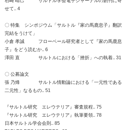
石崎 晴己 サルトル学会電子ジャーナルの創刊に寄
せて.. 4
〇 特集 シンポジウム「サルトル『家の馬鹿息子』翻訳
完結をうけて」
小倉 孝誠 フローベール研究者として『家の馬鹿息
子』をどう読むか.. 6
澤田 直 サルトルにおける「挫折」への執着.. 31
〇 公募論文
張 乃烽 サルトル情動論における「一元性である
二元性」なるもの.. 51
『サルトル研究 エレウテリア』審査規程.. 75
『サルトル研究 エレウテリア』執筆要領.. 78
日本サルトル学会会則.. 85